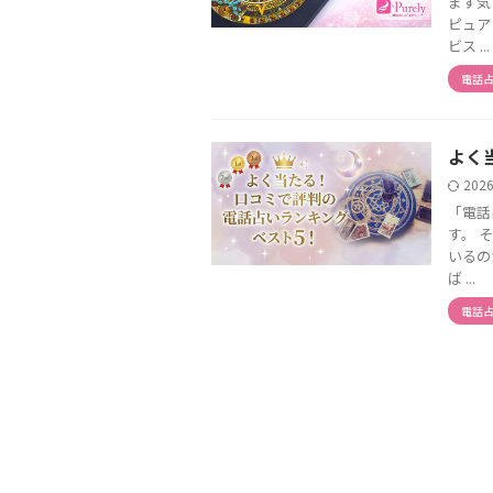
まず気
ピュア
ビス ...
電話
よく
202
「電話
す。 
いるの
ば ...
電話