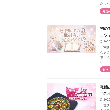
きちん .
電話
初め
コツ
202
「電話
なふう
際、私
ん ...
初め
電話
当た
202
「電話