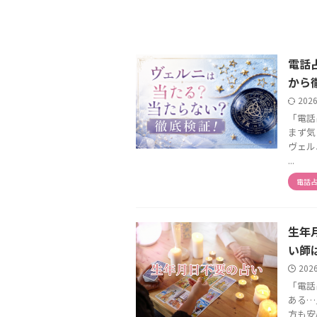
電話
から
202
「電話
まず気
ヴェル
...
電話
生年
い師
202
「電話
ある…
方も安