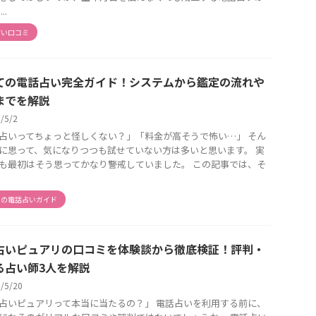
..
占い口コミ
ての電話占い完全ガイド！システムから鑑定の流れや
までを解説
6/5/2
占いってちょっと怪しくない？」「料金が高そうで怖い…」 そん
に思って、気になりつつも試せていない方は多いと思います。 実
も最初はそう思ってかなり警戒していました。 この記事では、そ
ての電話占いガイド
占いピュアリの口コミを体験談から徹底検証！評判・
る占い師3人を解説
6/5/20
占いピュアリって本当に当たるの？」 電話占いを利用する前に、