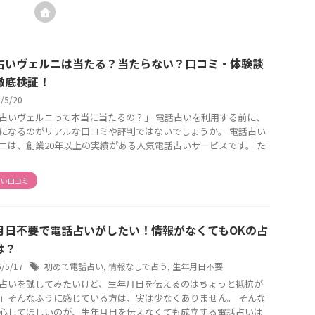
占いヴェルニは当たる？当たらない？口コミ・体験談
徹底検証！
6/5/20
占いヴェルニって本当に当たるの？」 電話占いを利用する前に、
になるのがリアルな口コミや評判ではないでしょうか。 電話占い
ニは、創業20年以上の実績がある人気電話占いサービスです。 た
占い口コミ
月日不要で電話占いがしたい！情報がなくてもOKの占
は？
6/5/17
初めて電話占い
,
情報なしで占う
,
生年月日不要
占いを試してみたいけど、生年月日を伝えるのはちょっと抵抗が
」そんなふうに感じている方は、実は少なくありません。 そんな
心してほしいのが、生年月日を伝えなくても成立する電話占いは