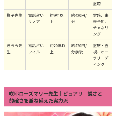
霊聴
撫子先生
電話占い
約9年以
約420円/
霊感、未
リノア
上
分
来予知、
チャネリ
ング
きらら先
電話占い
約20年以
約420円/
霊感・霊
生
ウィル
上
分前後
視、オー
ラリーデ
ィング
咲耶ローズマリー先生｜ピュアリ 鋭さと
的確さを兼ね備えた実力派