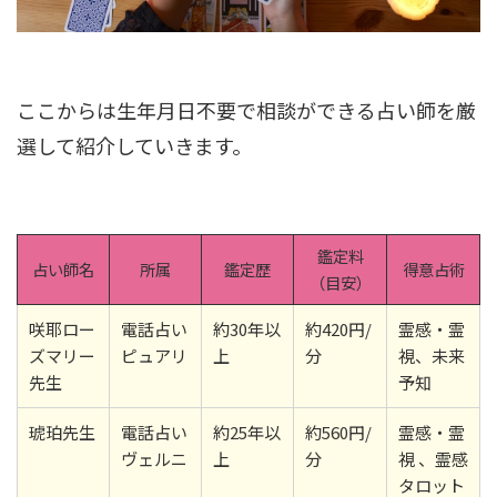
ここからは生年月日不要で相談ができる占い師を厳
選して紹介していきます。
鑑定料
占い師名
所属
鑑定歴
得意占術
（目安）
咲耶ロー
電話占い
約30年以
約420円/
霊感・霊
ズマリー
ピュアリ
上
分
視、未来
先生
予知
琥珀先生
電話占い
約25年以
約560円/
霊感・霊
ヴェルニ
上
分
視 、霊感
タロット